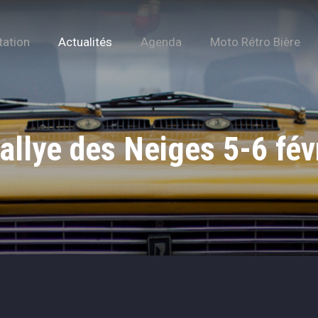
tation
Actualités
Agenda
Moto Rétro Bière
llye des Neiges 5-6 fév