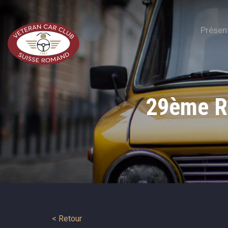
Présen
29ème Ra
< Retour